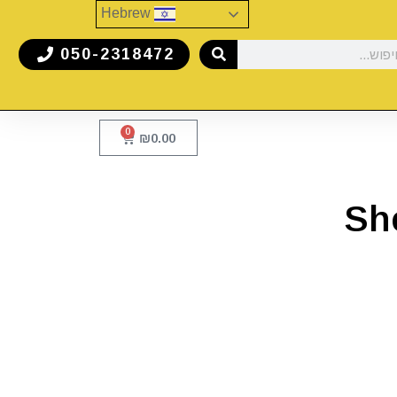
Hebrew
050-2318472
0
₪
0.00
Sh