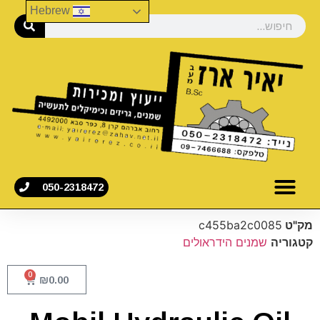
Hebrew
050-2318472
מק"ט
c455ba2c0085
קטגוריה
שמנים הידראולים
0
₪
0.00