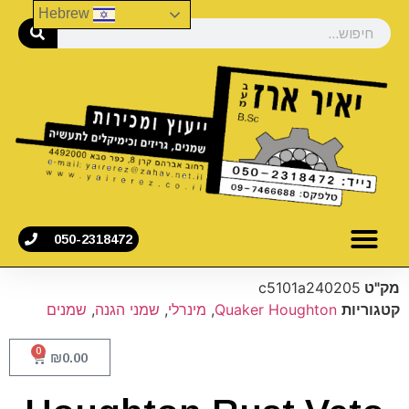
Hebrew
050-2318472
מק"ט
c5101a240205
קטגוריות
Quaker Houghton
,
מינרלי
,
שמני הגנה
,
שמנים
0
₪
0.00