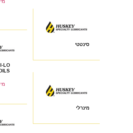
מיד
סינטטי
I-LO
OILS
מיד
מינרלי