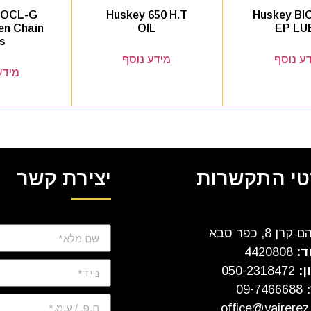
 OCL-G
Huskey 650 H.T
Huskey B
en Chain
OIL
EP LU
ls
ע נוסף
מידע נוסף
מידע
י התקשרות
יצירת קשר
ן 8, כפר סבא
ד:
4420808
ן:
050-2318472
:
09-7466688
office@yairerez.