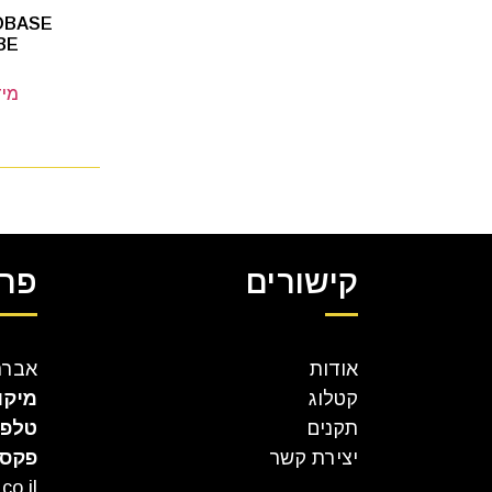
IOBASE
BE
מיד
קישורים
פרט
אודות
אברהם קר
קטלוג
מיקו
תקנים
טלפו
יצירת קשר
פקס
co.il