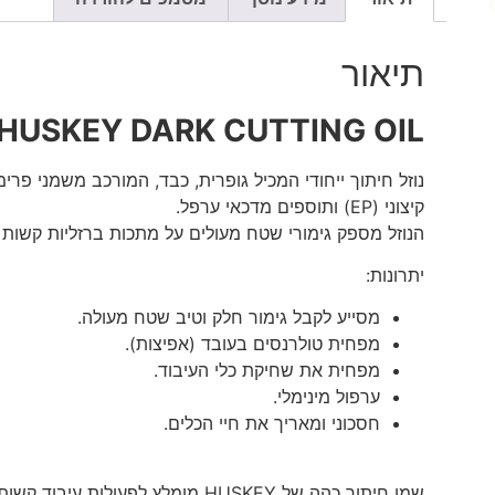
תיאור
HUSKEY DARK CUTTING OIL
נוזל חיתוך ייחודי המכיל גופרית, כבד, המורכב משמני פרי
קיצוני (EP) ותוספים מדכאי ערפל.
הנוזל מספק גימורי שטח מעולים על מתכות ברזליות קשות ל
יתרונות:
מסייע לקבל גימור חלק וטיב שטח מעולה.
מפחית טולרנסים בעובד (אפיצות).
מפחית את שחיקת כלי העיבוד.
ערפול מינימלי.
חסכוני ומאריך את חיי הכלים.
שמן חיתוך כהה של HUSKEY מומלץ לפעולות עיבוד קשות של מתכות ברזליות קשות לעיבוד וסגסוגותיהן.