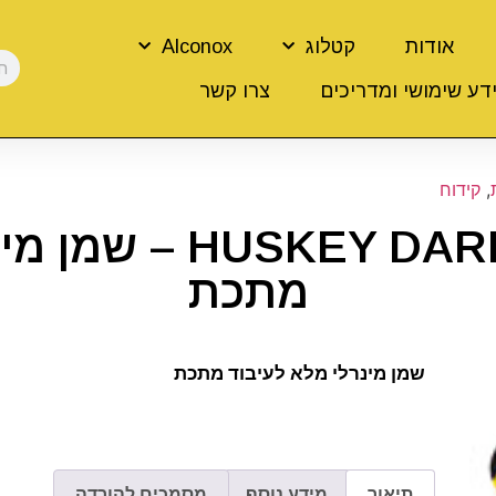
אודות
קטלוג
Alconox
דע שימושי ומדריכים
צרו קשר
,
קידוח
Y DARK CUTTING OIL
מתכת
שמן מינרלי מלא לעיבוד מתכת
תיאור
מידע נוסף
מסמכים להורדה