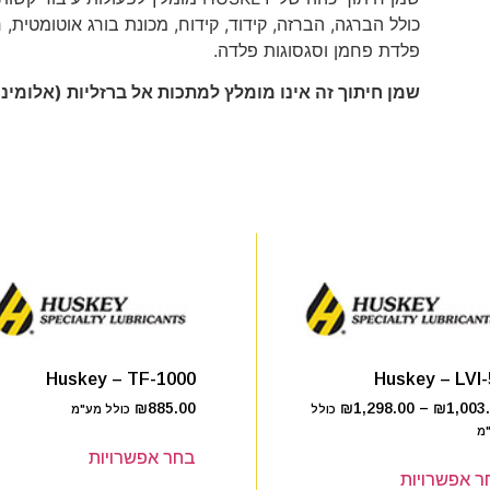
כולל הברגה, הברזה, קידוד, קידוח, מכונת בורג אוטומטית, ח
פלדת פחמן וסגסוגות פלדה.
שמן חיתוך זה אינו מומלץ למתכות אל ברזליות (אלומיניום
Huskey – TF-1000
Huskey – LVI-
₪
885.00
₪
1,298.00
–
₪
1,003
כולל
כולל מע"מ
מ
בחר אפשרויות
ר אפשרויות