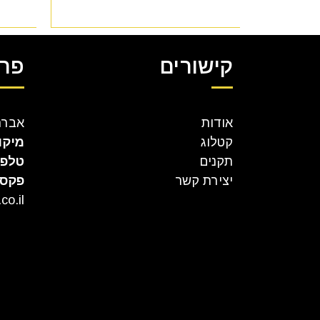
קישורים
פרט
אודות
אברהם קר
קטלוג
מיקו
תקנים
טלפו
יצירת קשר
פקס
co.il