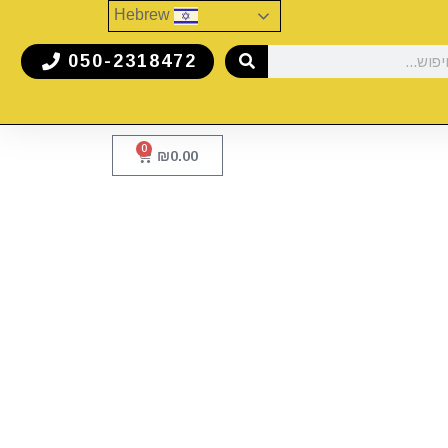
Hebrew
050-2318472
0
₪
0.00