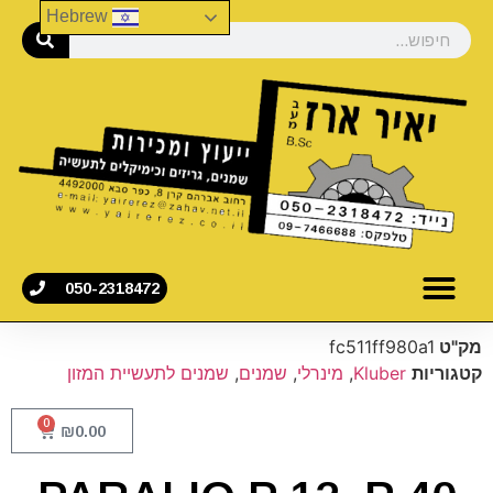
Hebrew
050-2318472
מק"ט
fc511ff980a1
קטגוריות
Kluber
,
מינרלי
,
שמנים
,
שמנים לתעשיית המזון
0
₪
0.00