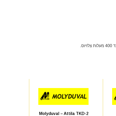
ס.
Molyduval – Attila TKD-2