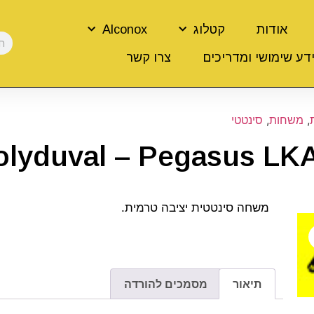
אודות
קטלוג
Alconox
דע שימושי ומדריכים
צרו קשר
,
משחות
,
סינטטי
lyduval – Pegasus LK
משחה סינטטית יציבה טרמית.
תיאור
מסמכים להורדה