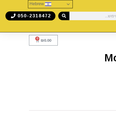
Hebrew
050-2318472
0
₪
0.00
Mo