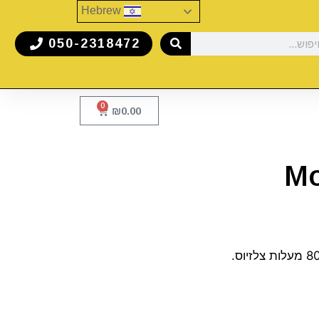
Hebrew
050-2318472
0
₪
0.00
Mo