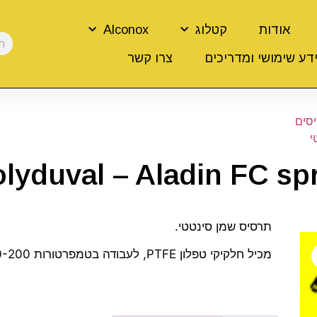
אודות
קטלוג
Alconox
דע שימושי ומדריכים
צרו קשר
סים
י
lyduval – Aladin FC sp
תרסיס שמן סינטטי.
מכיל חלקיקי טפלון PTFE, לעבודה בטמפרטורות 80-200 מעלות צלזיוס.