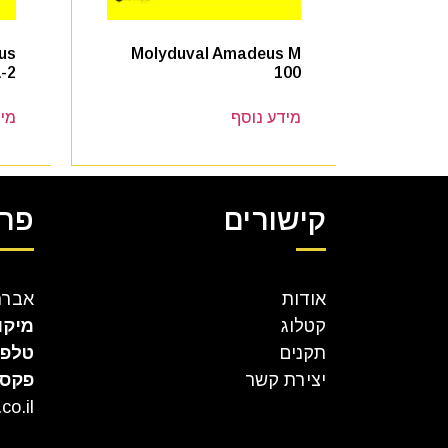
us
Molyduval Amadeus M
-2
100
מידע נוסף
מיד
קישורים
פרט
אודות
אברהם קר
קטלוג
מיקו
תקנים
טלפו
יצירת קשר
פקס
co.il