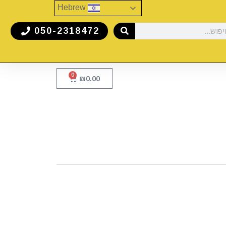
Hebrew
050-2318472
0
₪
0.00