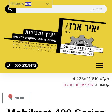
Hebrew
050-2318472
מק"ט
cb238c21f610
קטגוריה
שמני עיבוד מתכת
0
₪
0.00