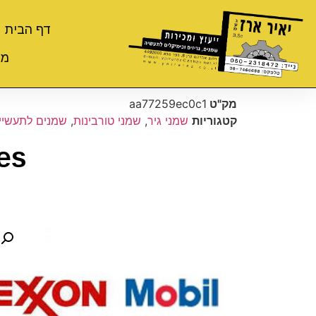
דף הבית
מי
מק"ט
aa77259ec0c1
קטגוריות
שמני גיר
,
שמני טורבינות
,
שמנים לתעשיית
es