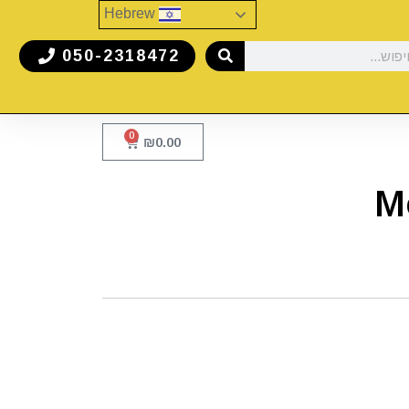
Hebrew
050-2318472
0
₪
0.00
M