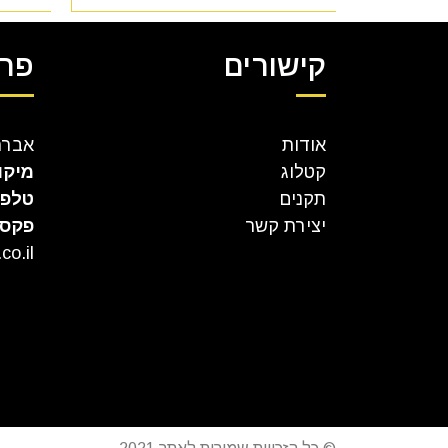
קישורים
פרט
אודות
אברהם קר
קטלוג
מיקו
תקנים
טלפו
יצירת קשר
פקס
co.il