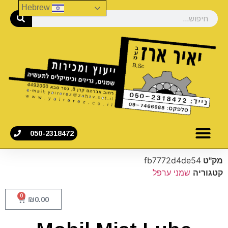
Hebrew
050-2318472
מק"ט
fb7772d4de54
קטגוריה
שמני ערפל
0
₪
0.00