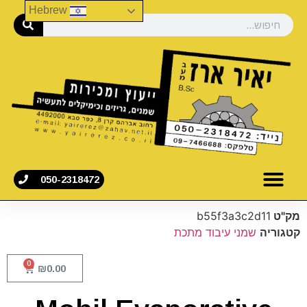
Hebrew
050-2318472
מק"ט
b55f3a3c2d11
קטגוריה
שמני עיבוד מתכת
0
₪
0.00