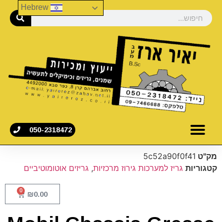
Hebrew
050-2318472
מק"ט
5c52a90f0f41
קטגוריות
גריז למערכות גירוז מרכזיות
,
גריזים אוטומוטיביים
0
₪
0.00