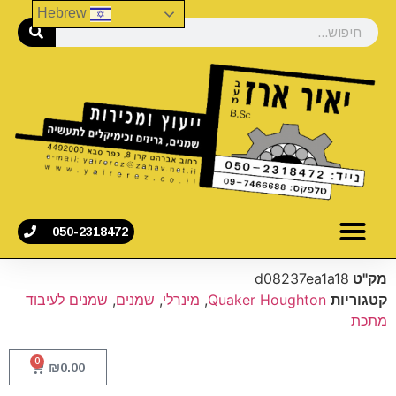
Hebrew
050-2318472
מק"ט
d08237ea1a18
קטגוריות
Quaker Houghton
,
מינרלי
,
שמנים
,
שמנים לעיבוד
מתכת
0
₪
0.00