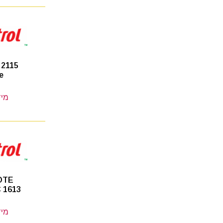
 2115
e
מיד
OTE
 1613
מיד