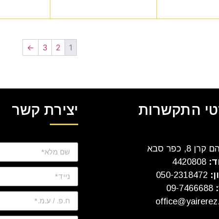
←
3
2
1
י התקשרות
יצירת קשר
ן 8, כפר סבא
ד:
4420808
ן:
050-2318472
:
09-7466688
office@yairerez.