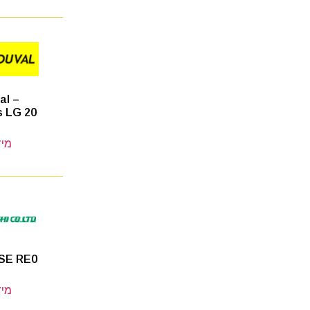
al –
 LG 20
מיד
SE RE0
מיד