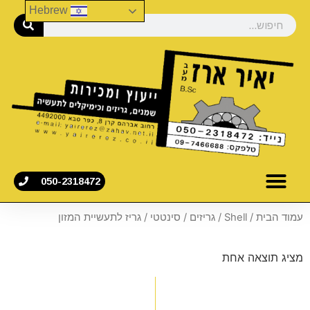
Hebrew
050-2318472
עמוד הבית
/
Shell
/
גריזים
/
סינטטי
/ גריז לתעשיית המזון
מציג תוצאה אחת