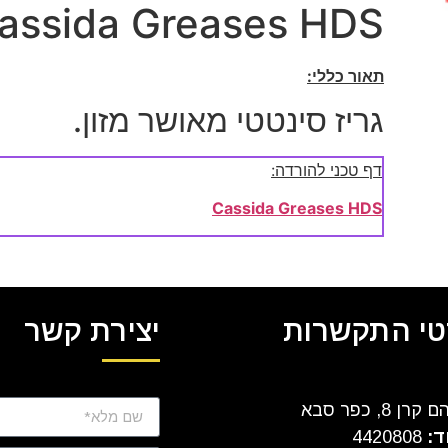
assida Greases HDS
תאור כללי:
גריז סינטטי מאושר מזון.
דף טכני להורדה:
Cassida Greases HDS
י התקשרות
יצירת קשר
ן 8, כפר סבא
ד:
4420808