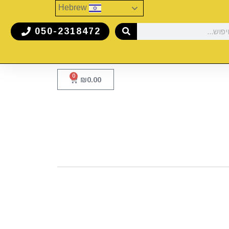
Hebrew
050-2318472
0
₪
0.00