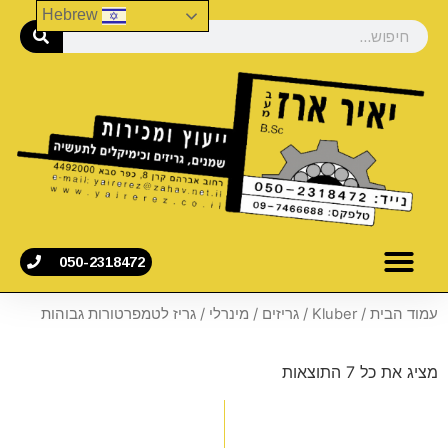
Hebrew
050-2318472
עמוד הבית
/
Kluber
/
גריזים
/
מינרלי
/ גריז לטמפרטורות גבוהות
מציג את כל 7 התוצאות