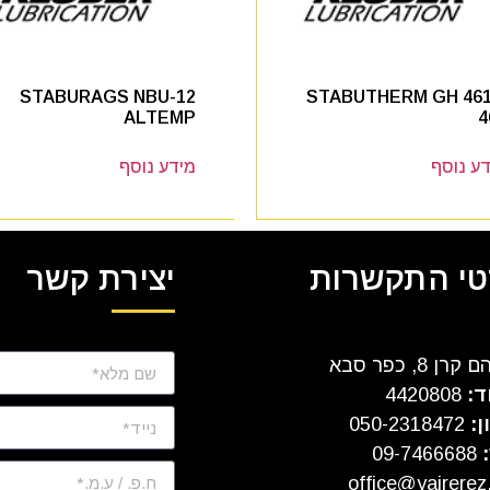
STABURAGS NBU-12
STABUTHERM GH 461
ALTEMP
4
ע נוסף
מידע נוסף
י התקשרות
יצירת קשר
ן 8, כפר סבא
ד:
4420808
ן:
050-2318472
:
09-7466688
office@yairerez.