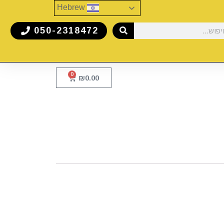
Hebrew
050-2318472
0
₪
0.00