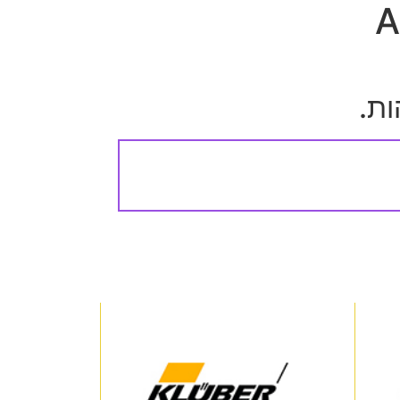
A
ות.