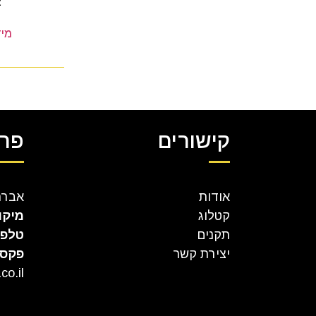
2
מיד
קישורים
פרט
אודות
אברהם קר
קטלוג
מיקו
תקנים
טלפו
יצירת קשר
פקס
co.il