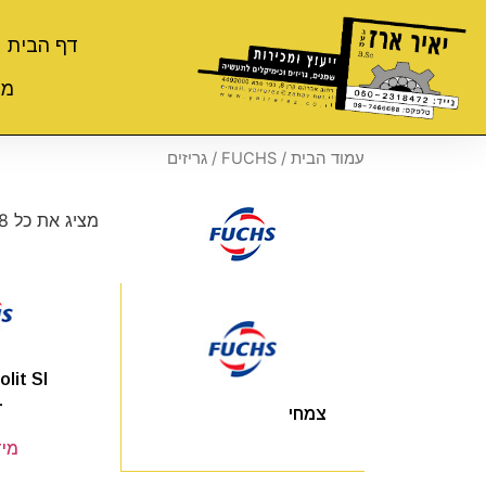
דף הבית
מי
עמוד הבית
/
FUCHS
/ גריזים
מציג את כל 18 התוצאות
lit SI
L
צמחי
מיד