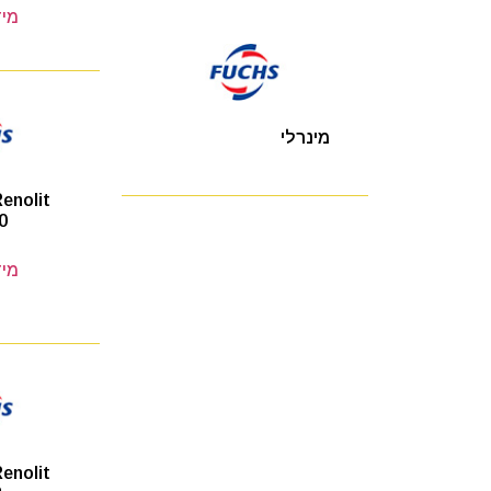
מיד
מינרלי
enolit
0
מיד
enolit