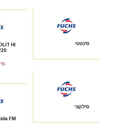
סינטטי
LIT HI
220
מיד
סילקוני
ida FM
2