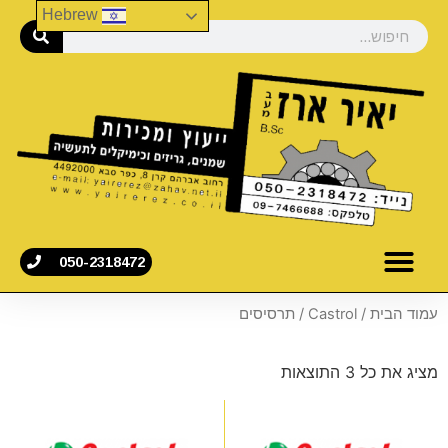
Hebrew
050-2318472
עמוד הבית
/
Castrol
/ תרסיסים
מציג את כל 3 התוצאות