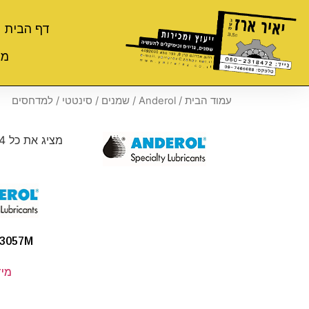
דף הבית
מי
עמוד הבית
/
Anderol
/
שמנים
/
סינטטי
/ למדחסים
מציג את כל 4 התוצאות
3057M
מיד