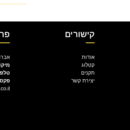
קישורים
פרט
אודות
אברהם קר
קטלוג
מיקו
תקנים
טלפו
יצירת קשר
פקס
co.il