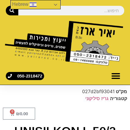
Hebrew
050-2318472
מק"ט
027d2bf93041
קטגוריה
גריז סיליקוני
0
₪
0.00