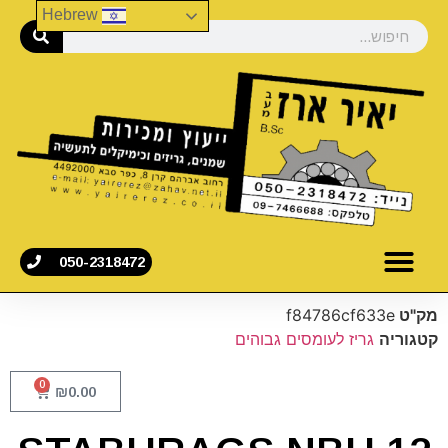
Hebrew
050-2318472
מק"ט
f84786cf633e
קטגוריה
גריז לעומסים גבוהים
0
₪
0.00