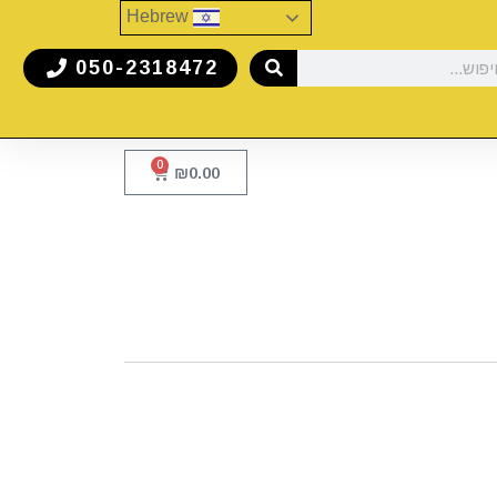
Hebrew
050-2318472
0
₪
0.00