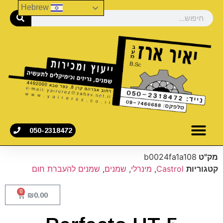
Hebrew
050-2318472
מק"ט
b0024fa1a108
קטגוריות
Castrol
,
מינרלי
,
שמנים
,
שמנים להעברת חום
0
₪
0.00