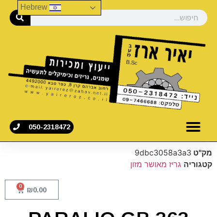
Hebrew
050-2318472
מק"ט
9dbc3058a3a3
קטגוריה
גריז מאושר מזון
0
₪
0.00