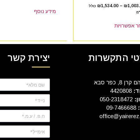
₪
1,534.00
–
₪
1,003
כולל
מידע נוסף
מ
ר אפשרויות
י התקשרות
יצירת קשר
ן 8, כפר סבא
ד:
4420808
ן:
050-2318472
:
09-7466688
office@yairerez.