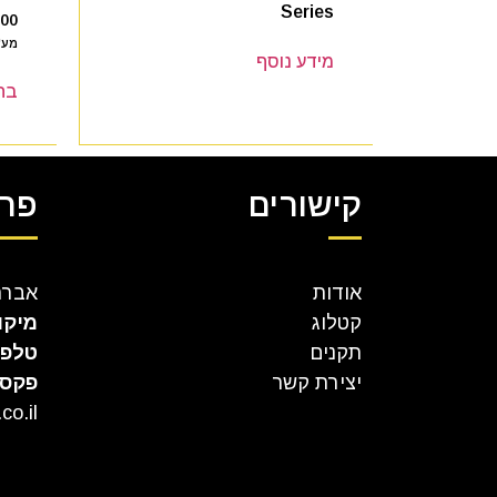
Series
.00
מע"
מידע נוסף
בח
קישורים
פרט
אודות
אברהם קר
קטלוג
מיקו
תקנים
טלפו
יצירת קשר
פקס
co.il