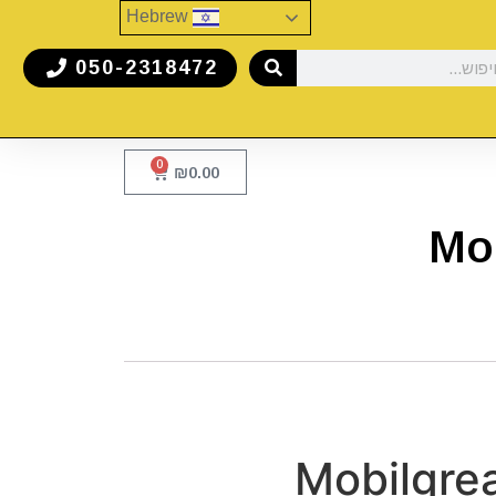
Hebrew
050-2318472
0
₪
0.00
Mo
Mobilgre