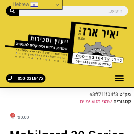
Hebrew
050-2318472
מק"ט
e3ff711f04f3
קטגוריה
שמני מנוע ימיים
0
₪
0.00