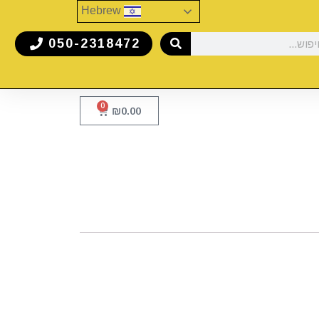
Hebrew
050-2318472
0
₪
0.00