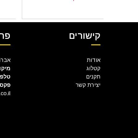
קישורים
פרט
אודות
אברהם קר
קטלוג
מיקו
תקנים
טלפו
יצירת קשר
פקס
co.il