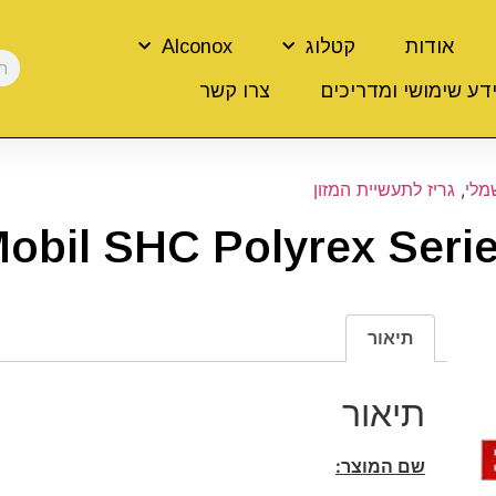
אודות
קטלוג
Alconox
דע שימושי ומדריכים
צרו קשר
מלי
,
גריז לתעשיית המזון
obil SHC Polyrex Seri
תיאור
תיאור
שם המוצר: