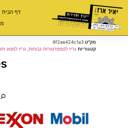
דף הבית
מי
מק"ט
9f2ae424c1a3
קטגוריות
גריז לטמפרטורות גבוהות
,
גריז למנוע חש
es