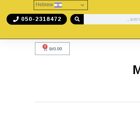
Hebrew
050-2318472
0
₪
0.00
M