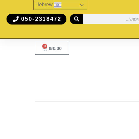
Hebrew
050-2318472
0
₪
0.00