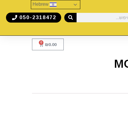
Hebrew
050-2318472
0
₪
0.00
MO