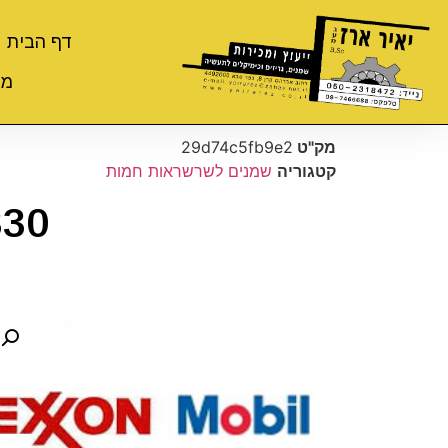
דף הבית
מי
מק"ט
29d74c5fb9e2
קטגוריה
שמנים לשרשראות חמות
830