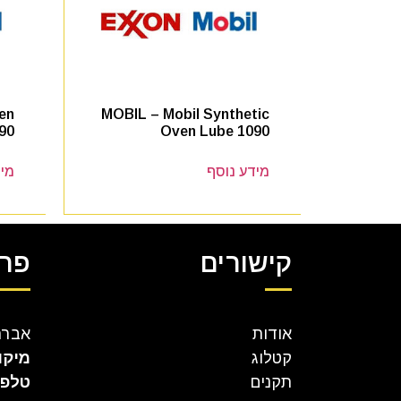
en
MOBIL – Mobil Synthetic
90
Oven Lube 1090
מידע נוסף
מיד
קישורים
פרט
אודות
אברהם קר
קטלוג
מיקו
תקנים
טלפו