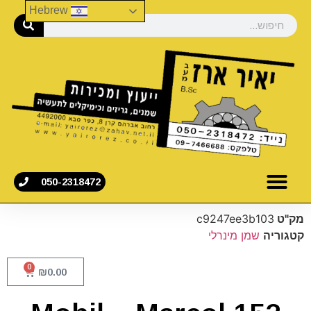
Hebrew
050-2318472
מק"ט
c9247ee3b103
קטגוריה
שמן מינרלי
0
₪
0.00