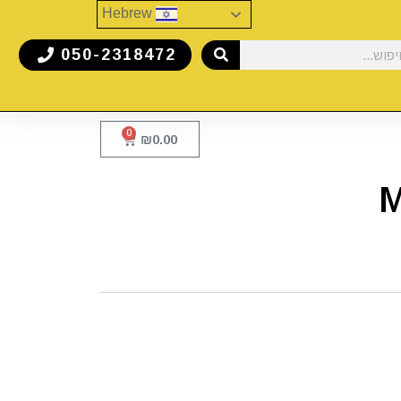
Hebrew
050-2318472
0
₪
0.00
M