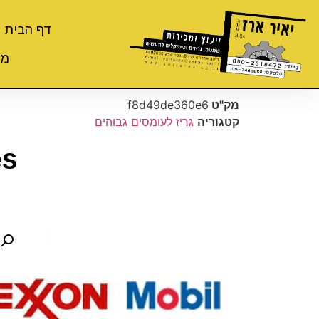
דף הבית
מי
מק"ט
f8d49de360e6
קטגוריה
גריז לעומסים גבוהים
es