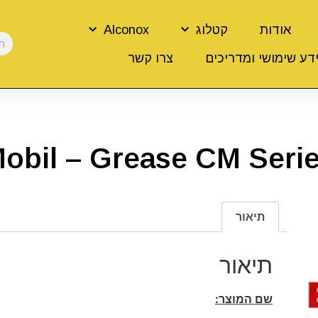
אודות
קטלוג
Alconox
דע שימושי ומדריכים
צרו קשר
obil – Grease CM Seri
תיאור
תיאור
שם המוצר: