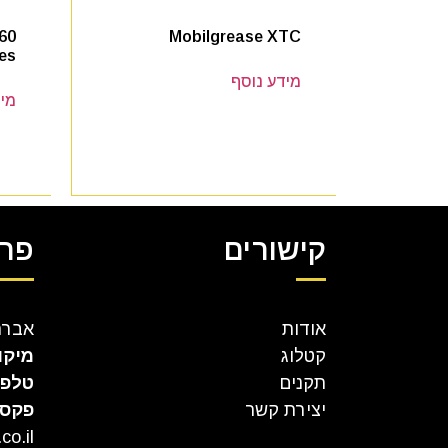
60
Mobilgrease XTC
ies
מידע נוסף
מיד
קישורים
פרט
אודות
אברהם קר
קטלוג
מיקו
תקנים
טלפו
יצירת קשר
פקס
co.il