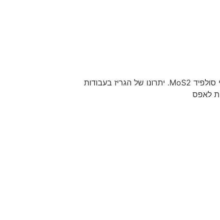
בסיס ליטיום קומפלקס ובחלק מהדגמים מכילים מוליבדן די סולפיד MoS2. יתרונו של הגריז בעבודות