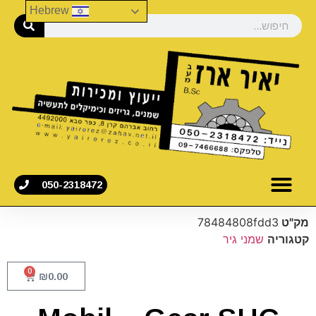
Hebrew
050-2318472
מק"ט
78484808fdd3
קטגוריה
שמני גיר
0
₪
0.00