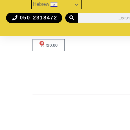
Hebrew
050-2318472
0
₪
0.00