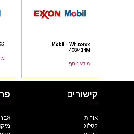
352
Mobil – Whitorex
408/414M
מיד
מידע נוסף
קישורים
פרט
אודות
אברהם קר
קטלוג
מיקו