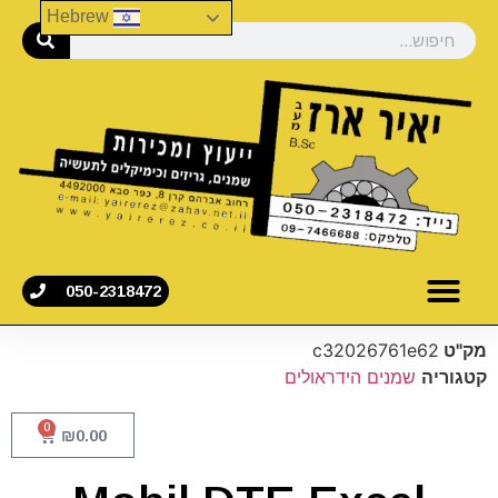
Hebrew
050-2318472
מק"ט
c32026761e62
קטגוריה
שמנים הידראולים
0
₪
0.00