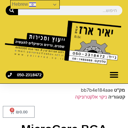
Hebrew
050-2318472
מק"ט
bb7b4e184aae
קטגוריה
ניקוי אלקטרוניקה
0
₪
0.00