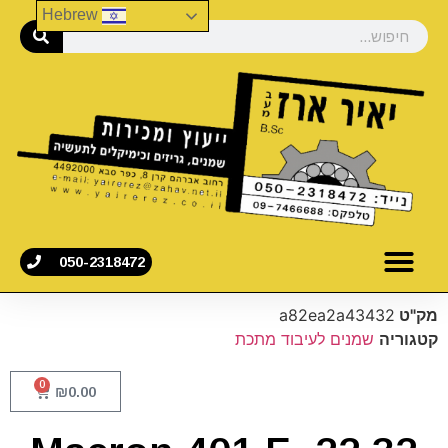
Hebrew
050-2318472
מק"ט
a82ea2a43432
קטגוריה
שמנים לעיבוד מתכת
0
₪
0.00