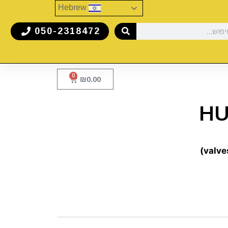
Hebrew
050-2318472
0
₪
0.00
HU