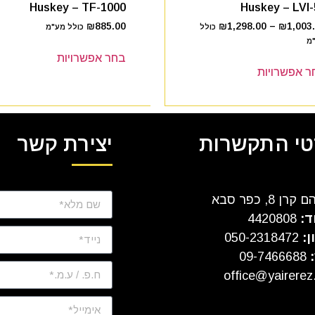
Huskey – TF-1000
Huskey – LVI-
₪
885.00
₪
1,298.00
–
₪
1,003
כולל
כולל מע"מ
מ
בחר אפשרויות
ר אפשרויות
י התקשרות
יצירת קשר
ן 8, כפר סבא
ד:
4420808
ן:
050-2318472
:
09-7466688
office@yairerez.