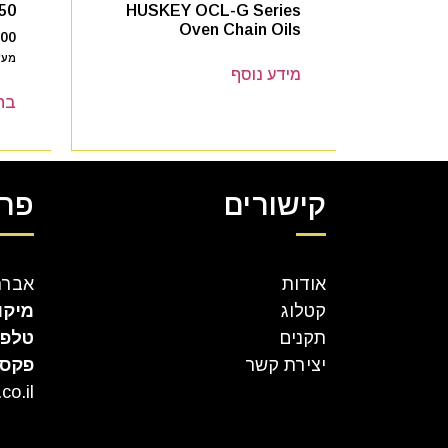
50
HUSKEY OCL-G Series
Oven Chain Oils
.00
מע"
מידע נוסף
בח
קישורים
פרט
אודות
אברהם קר
קטלוג
מיקו
תקנים
טלפו
יצירת קשר
פקס
co.il