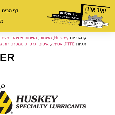
דף הבית
מי
קטגוריות
Huskey
,
משחות
,
משחות אטימה
,
משחות
תגיות
PTFE
,
אטימה
,
איטום
,
גרפית
,
טמפרטורות גב
HER