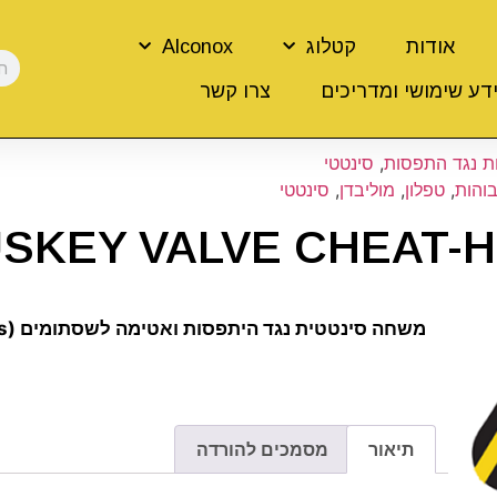
אודות
קטלוג
Alconox
דע שימושי ומדריכים
צרו קשר
 נגד התפסות
,
סינטטי
והות
,
טפלון
,
מוליבדן
,
סינטטי
SKEY VALVE CHEAT-
משחה סינטטית נגד היתפסות ואטימה לשסתומים (valves)
תיאור
מסמכים להורדה