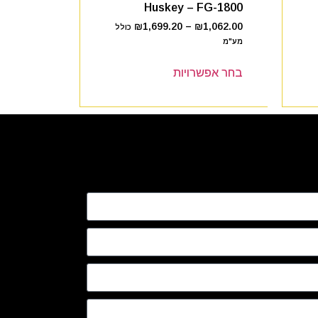
Huskey – FG-1800
₪
1,699.20
–
₪
1,062.00
כולל
מע"מ
בחר אפשרויות