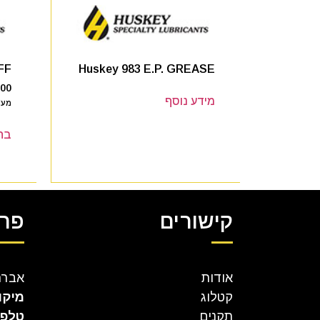
FF
Huskey 983 E.P. GREASE
.00
מידע נוסף
מע"
בח
קישורים
פרט
אודות
אברהם קר
קטלוג
מיקו
תקנים
טלפו