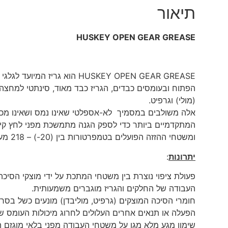
תיאור
HUSKEY OPEN GEAR GREASE
HUSKEY OPEN GEAR GREASE הוא גר
הפתוח ובעומסים כבדים, הגריז כבד מאוד, סינתטי למחצה 
(מולי) וגרפיט.
אלה משולבים במסמיך לא-אספלטי שאינו נמס ושאינו מכיל
המתקדמיים ביותר כדי לספק הגנה מתמשכת מפני לחץ קיצוני
ומשטחי ההזזה הפועלים בטמפרטורות בין (20-) – 218 מעלות צלזיוס.
יתרונות
:
פעולת ציפוי נוצרת בין משטחי המתכת על ידי מוצקי הסיכ
העבודה של החלקים והגריז מוגברים משמעותית.
חומרי הסיכה המוצקים (גרפיט, מוליבדן) מונעים כשל בסרטי
הפעלה או תנאים אחרים העלולים לחרוג מיכולות העומס של
שימון מגע מלא מגן על משטחי העבודה מפני בלאי מוגזם הנגרם על ידי