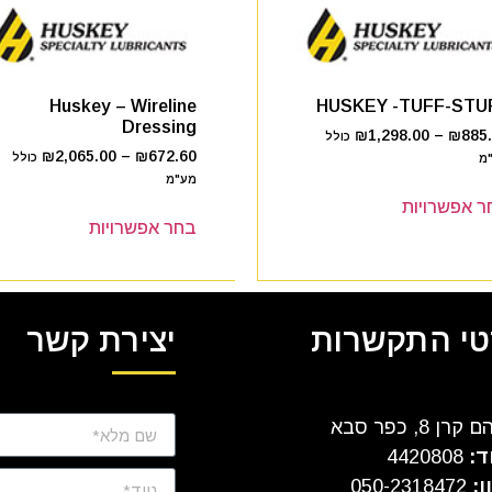
Huskey – Wireline
HUSKEY -TUFF-STU
Dressing
₪
1,298.00
–
₪
885
כולל
₪
2,065.00
–
₪
672.60
כולל
מ
מע"מ
ר אפשרויות
בחר אפשרויות
י התקשרות
יצירת קשר
ן 8, כפר סבא
ד:
4420808
ן:
050-2318472