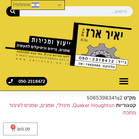
Hebrew
050-2318472
מק"ט
5065398341a2
קטגוריות
Quaker Houghton
,
מינרלי
,
שמנים
,
שמנים לעיבוד
מתכת
0
₪
0.00