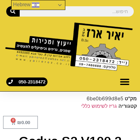
Hebrew
050-2318472
מק"ט
6be0b699d8e5
קטגוריה
גריז לשימוש כללי
0
₪
0.00