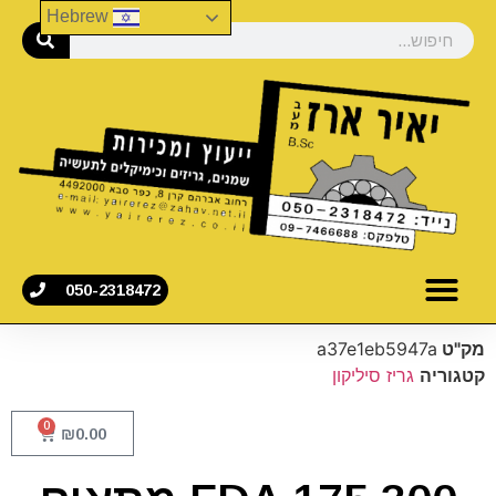
Hebrew
050-2318472
מק"ט
a37e1eb5947a
קטגוריה
גריז סיליקון
0
₪
0.00