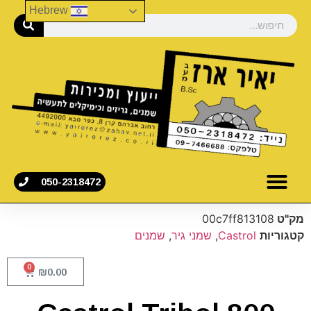
Hebrew
050-2318472
מק"ט
00c7ff813108
קטגוריות
Castrol
,
שמני גיר
,
שמנים
0
₪
0.00