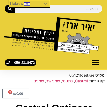
Hebrew
050-2318472
מק"ט
0b121fde87ae
קטגוריות
Castrol
,
סינטטי
,
שמני גיר
,
שמנים
0
₪
0.00