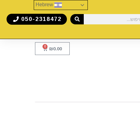
Hebrew
050-2318472
0
₪
0.00